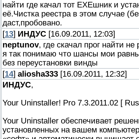
найти где качал тот ЕХЕшник и уста
её.Чистка реестра в этом случае (б
даст,пробовано.
[
13
]
ИНДУС
[16.09.2011, 12:03]
neptunov
, где скачал прог найти не 
я так понимаю что шансы мои равны 
без переустановки винды
[
14
]
aliosha333
[16.09.2011, 12:32]
ИНДУС
,
Your Uninstaller! Pro 7.3.2011.02 [ Rus
Your Uninstaller обеспечивает реше
установленных на вашем компьютер
«софт» и автоматически вычищает 