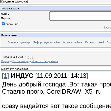
[
Синдикат шансона
]
Форма входа
Логин:
Пароль:
запомнить
Забыл
Меню сайта
Главная страница
Информация о сайте
Каталог файлов
Каталог статей
Бло
Страница
1
из
3
1
2
3
»
Форум
»
Тех. помощь
»
Может кто подскажет
Может кто подскажет
[
1
]
ИНДУС
[11.09.2011, 14:13]
День добрый господа .Вот такая проб
Ставлю прогр. CorelDRAW_X5_ru
сразу выдаётся вот такое сообщени