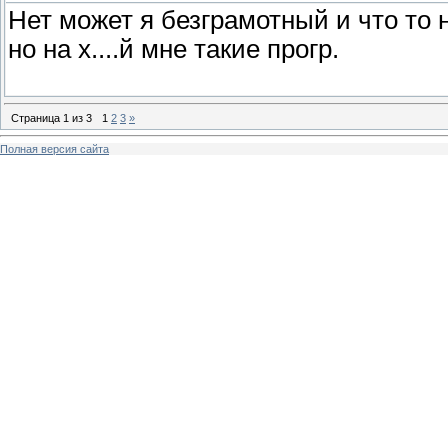
Нет может я безграмотный и что то
но на х....й мне такие прогр.
Страница
1
из
3
1
2
3
»
Полная версия сайта