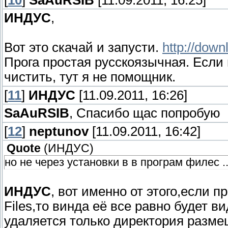
[
10
]
SaAuRSIB
[11.09.2011, 16:25]
ИНДУС
,
Вот это скачай и запусти.
http://dow
Прога простая русскоязычная. Если 
чистить, тут я не помощник.
[
11
]
ИНДУС
[11.09.2011, 16:26]
SaAuRSIB
, Спасибо щас попробую
[
12
]
neptunov
[11.09.2011, 16:42]
Quote
(
ИНДУС
)
но не через установки в в програм филес .
ИНДУС
, вот именно от этого,если п
Files,то винда её все равно будет ви
удаляется только директория разме