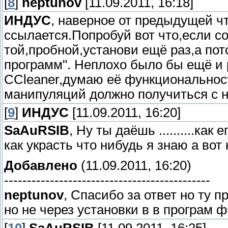
[
8
]
neptunov
[11.09.2011, 16:18]
ИНДУС
, наверное от предыдущей чт
ссылается.Попробуй вот что,если с
той,пробной,установи ещё раз,а пот
программ". Неплохо было бы ещё и 
ССleaner,думаю её функциональност
манипуляций должно получиться с 
[
9
]
ИНДУС
[11.09.2011, 16:20]
SaAuRSIB
, Ну ты даёшь ..........как е
как украсть что нибудь я знаю а вот 
Добавлено
(11.09.2011, 16:20)
---------------------------------------------
neptunov
, Спасибо за ответ но ту п
но не через установки в в програм ф