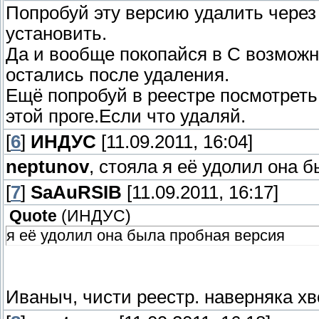
Попробуй эту версию удалить через
установить.
Да и вообще покопайся в С возможн
остались после удаления.
Ещё попробуй в реестре посмотреть
этой проге.Если что удаляй.
[
6
]
ИНДУС
[11.09.2011, 16:04]
neptunov
, стояла я её удолил она 
[
7
]
SaAuRSIB
[11.09.2011, 16:17]
Quote
(
ИНДУС
)
я её удолил она была пробная версия
Иваныч, чисти реестр. наверняка хв