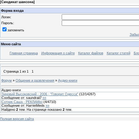
[
Синдикат шансона
]
Форма входа
Логин:
Пароль:
запомнить
Забыл
Меню сайта
Главная страница
Информация о сайте
Каталог файлов
Каталог статей
Бло
Страница
1
из
1
1
Форум
»
Общение и развлечения
»
Аудио-книги
Аудио-книги
Зиновий Высоковский - 2006 - "Говорит Одесса"
(
12
/
14267
)
Сообщение от:
saundraii7
»»
Сотник Саша - РЕКЛАМist
(
4
/
4710
)
Сообщение от:
HarrietMeds
»»
Найдено
2
тем. На странице показано
2
тем.
Полная версия сайта