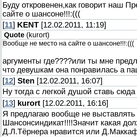
Буду откровенен,как говорит наш П
сайте о шансоне!!!:(((
[
11
]
KENT
[12.02.2011, 11:19]
Quote
(
kurort
)
Вообще не место на сайте о шансоне!!!:(((
аргументы где????или ты мне предл
что девушкам она понравилась а па
[
12
]
Sten
[12.02.2011, 16:07]
Ну тогда с легкой душой ставь сюда
[
13
]
kurort
[12.02.2011, 16:16]
Я предлагаю вообще не выставлять 
Шансонсиндикат!!!!Значит какая до
Д.Л.Тёрнера нравится или Д.Маккаф