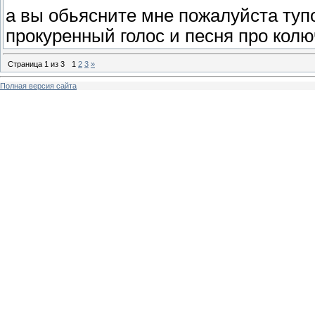
а вы обьясните мне пожалуйста туп
прокуренный голос и песня про колю
Страница
1
из
3
1
2
3
»
Полная версия сайта