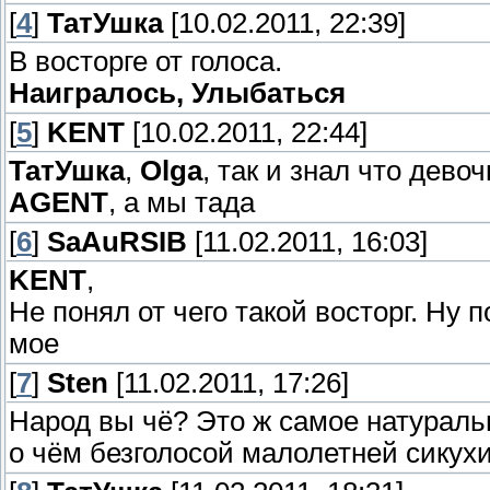
[
4
]
ТатУшка
[10.02.2011, 22:39]
В восторге от голоса.
Наигралось, Улыбаться
[
5
]
KENT
[10.02.2011, 22:44]
ТатУшка
,
Olga
, так и знал что дев
AGENT
, а мы тада
[
6
]
SaAuRSIB
[11.02.2011, 16:03]
KENT
,
Не понял от чего такой восторг. Ну 
мое
[
7
]
Sten
[11.02.2011, 17:26]
Народ вы чё? Это ж самое натуральн
о чём безголосой малолетней сикух