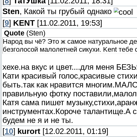
[
8
]
ТатУшка
[11.02.2011, 18:31]
Sten
, Какой ты грубый однако
[
9
]
KENT
[11.02.2011, 19:53]
Quote
(
Sten
)
Народ вы чё? Это ж самое натуральное дер
безголосой малолетней сикухи. Kent тебе
хехе.на вкус и цвет....для меня БЕ
Кати красивый голос,красивые стихи 
быть.так как нравится многим.МАЛ
правильную фотку поставили,малоле
Катя сама пишет музыку,стихи,аран
инструментах.Короче талантище.А с
будем не я и не ты.
[
10
]
kurort
[12.02.2011, 01:19]