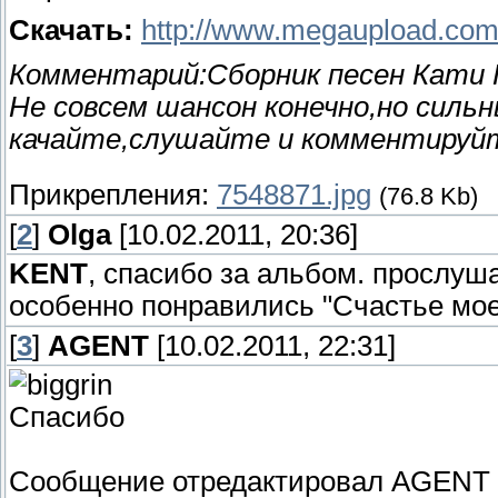
Скачать:
http://www.megaupload.c
Комментарий:Сборник песен Кати 
Не совсем шансон конечно,но силь
качайте,слушайте и комментируй
Прикрепления:
7548871.jpg
(76.8 Kb)
[
2
]
Olga
[10.02.2011, 20:36]
KENT
, спасибо за альбом. прослуш
особенно понравились "Счастье мое
[
3
]
AGENT
[10.02.2011, 22:31]
Спасибо
Сообщение отредактировал
AGENT