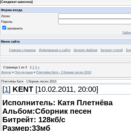
[
Синдикат шансона
]
Форма входа
Логин:
Пароль:
запомнить
Забыл
Меню сайта
Главная страница
Информация о сайте
Каталог файлов
Каталог статей
Бло
Страница
1
из
3
1
2
3
»
Форум
»
Поп-музыка
»
Плетнёва Катя - Сборник песен 2010
Плетнёва Катя - Сборник песен 2010
[
1
]
KENT
[10.02.2011, 20:00]
Исполнитель: Катя Плетнёва
Альбом:Сборник песен
Битрейт: 128кб/с
Размер:33мб