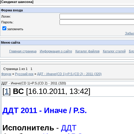
[
Синдикат шансона
]
Форма входа
Логин:
Пароль:
запомнить
Забыл
Меню сайта
Главная страница
Информация о сайте
Каталог файлов
Каталог статей
Бло
Страница
1
из
1
1
Форум
»
Русский рок
»
ДДТ - Иначе(CD 1)+P.S.(CD 2) - 2011 (320)
ДДТ - Иначе(CD 1)+P.S.(CD 2) - 2011 (320)
[
1
]
ВС
[16.10.2011, 13:42]
ДДТ 2011 - Иначе / P.S.
Исполнитель
-
ДДТ