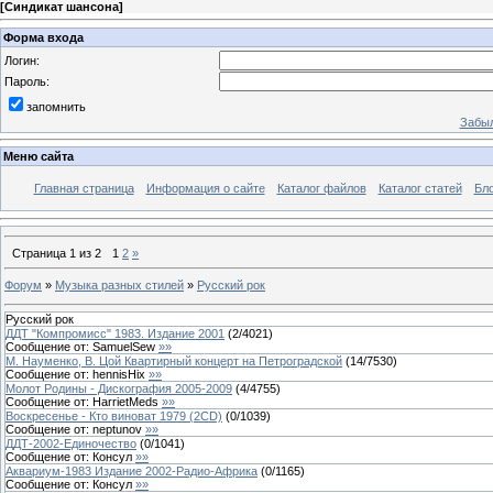
[
Синдикат шансона
]
Форма входа
Логин:
Пароль:
запомнить
Забыл
Меню сайта
Главная страница
Информация о сайте
Каталог файлов
Каталог статей
Бло
Страница
1
из
2
1
2
»
Форум
»
Музыка разных стилей
»
Русский рок
Русский рок
ДДТ "Компромисс" 1983. Издание 2001
(
2
/
4021
)
Сообщение от:
SamuelSew
»»
М. Науменко, В. Цой Квартирный концерт на Петроградской
(
14
/
7530
)
Сообщение от:
hennisHix
»»
Молот Родины - Дискография 2005-2009
(
4
/
4755
)
Сообщение от:
HarrietMeds
»»
Воскресенье - Кто виноват 1979 (2CD)
(
0
/
1039
)
Сообщение от:
neptunov
»»
ДДТ-2002-Единочество
(
0
/
1041
)
Сообщение от:
Консул
»»
Аквариум-1983 Издание 2002-Радио-Африка
(
0
/
1165
)
Сообщение от:
Консул
»»