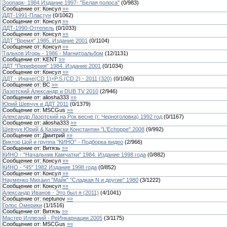
Зоопарк- 1984 Издание 1997- "Белая полоса"
(
0
/
983
)
Сообщение от:
Консул
»»
ДДТ-1991-Пластун
(
0
/
1062
)
Сообщение от:
Консул
»»
ДДТ-1990-Оттепель
(
0
/
1033
)
Сообщение от:
Консул
»»
ДДТ "Время" 1985. Издание 2001
(
0
/
1104
)
Сообщение от:
Консул
»»
Тальков Игорь - 1986 - Магнитоальбом
(
12
/
1131
)
Сообщение от:
KENT
»»
ДДТ "Периферия" 1984. Издание 2001
(
0
/
1034
)
Сообщение от:
Консул
»»
ДДТ - Иначе(CD 1)+P.S.(CD 2) - 2011 (320)
(
0
/
1060
)
Сообщение от:
ВС
»»
Лаэртский Александр и DUB TV 2010
(
2
/
946
)
Сообщение от:
aliosha333
»»
Юрий Шевчук и ДДТ 2011
(
0
/
1379
)
Сообщение от:
MSCGus
»»
Александр Лаэртский на Рок весне (г. Черноголовка) 1992 год
(
0
/
1167
)
Сообщение от:
aliosha333
»»
Шевчук Юрий & Казански Константин "L'Echoppe" 2008
(
9
/
992
)
Сообщение от:
Дмитрий
»»
Виктор Цой и группа "КИНО" - Подборка видео
(
2
/
966
)
Сообщение от:
Витязь
»»
КИНО - "Начальник Камчатки" 1984. Издание 1998 года
(
0
/
882
)
Сообщение от:
Консул
»»
КИНО - "45" 1982 Издание 1998 года
(
0
/
852
)
Сообщение от:
Консул
»»
Науменко Михаил "Майк" "Сладкая N и другие" 1980
(
3
/
1222
)
Сообщение от:
Консул
»»
Александр Иванов - Это был я (2011)
(
4
/
1041
)
Сообщение от:
neptunov
»»
Голос Омерики
(
1
/
1516
)
Сообщение от:
Витязь
»»
Мастер Иллюзий - РеИнкарнации 2005
(
3
/
1175
)
Сообщение от:
MSCGus
»»