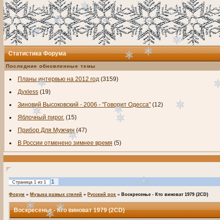
Статистика Форума
Последние обновленные темы
Планы интервью на 2012 год
(3159)
Духless
(19)
Зиновий Высоковский - 2006 - "Говорит Одесса"
(12)
Яблочный пирог.
(15)
Прибор Для Мужчин
(47)
В России отменено зимнее время
(5)
1
Страница
1
из
1
Форум
»
Музыка разных стилей
»
Русский рок
»
Воскресенье - Кто виноват 1979 (2CD)
Воскресенье - Кто виноват 1979 (2CD)