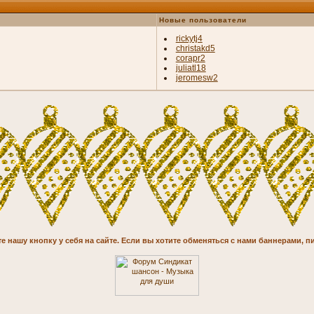
Новые пользователи
rickytj4
christakd5
corapr2
juliatl18
jeromesw2
 нашу кнопку у себя на сайте. Если вы хотите обменяться с нами баннерами, пи