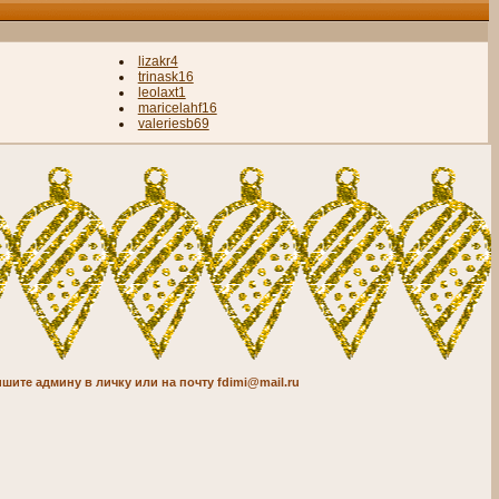
lizakr4
trinask16
leolaxt1
maricelahf16
valeriesb69
шите админу в личку или на почту fdimi@mail.ru