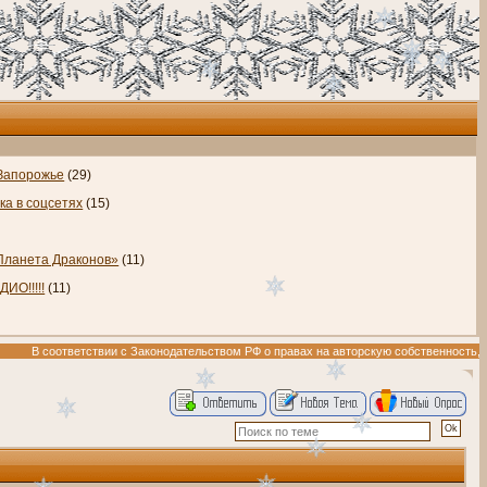
 Запорожье
(29)
ка в соцсетях
(15)
ланета Драконов»
(11)
ИО!!!!!
(11)
тветствии с Законодательством РФ о правах на авторскую собственность, музыкальны