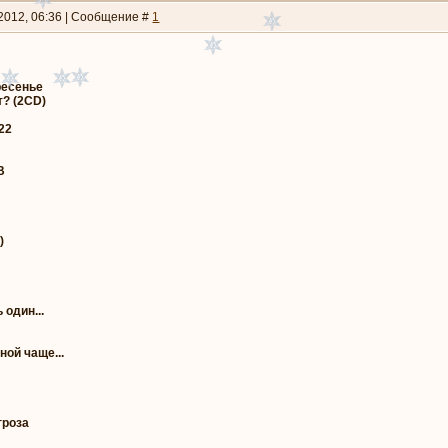
.2012, 06:36 | Сообщение #
1
ресенье
т? (2CD)
22
В
)
 один...
ной чаще...
гроза