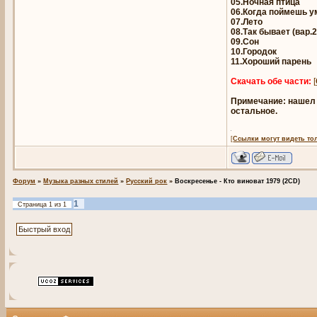
05.Ночная птица
06.Когда поймешь ум
07.Лето
08.Так бывает (вар.2
09.Сон
10.Городок
11.Хороший парень
Скачать обе части:
[
Примечание: нашел у
остальное.
[
Ссылки могут видеть то
Форум
»
Музыка разных стилей
»
Русский рок
»
Воскресенье - Кто виноват 1979 (2CD)
1
Страница
1
из
1