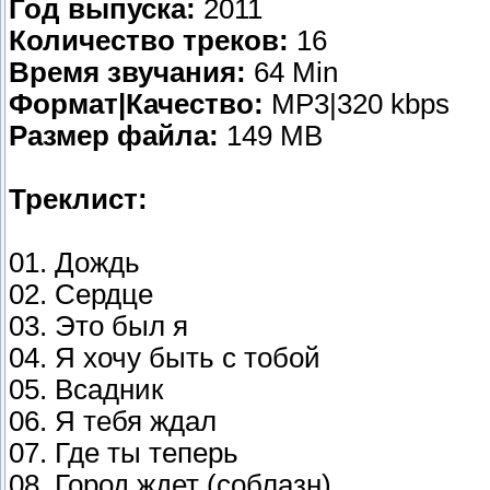
Год выпуска:
2011
Количество треков:
16
Время звучания:
64 Min
Формат|Качество:
МP3|320 kbps
Размер файла:
149 MB
Треклист:
01. Дождь
02. Сердце
03. Это был я
04. Я хочу быть с тобой
05. Всадник
06. Я тебя ждал
07. Где ты теперь
08. Город ждет (соблазн)