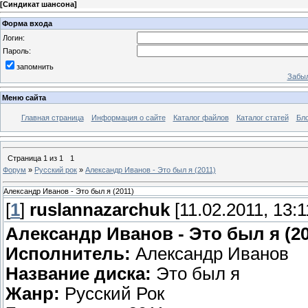
[
Синдикат шансона
]
Форма входа
Логин:
Пароль:
запомнить
Забыл
Меню сайта
Главная страница
Информация о сайте
Каталог файлов
Каталог статей
Бло
Страница
1
из
1
1
Форум
»
Русский рок
»
Александр Иванов - Это был я (2011)
Александр Иванов - Это был я (2011)
[
1
]
ruslannazarchuk
[11.02.2011, 13:1
Александр Иванов - Это был я (20
Исполнитель:
Александр Иванов
Название диска:
Это был я
Жанр:
Русский Рок