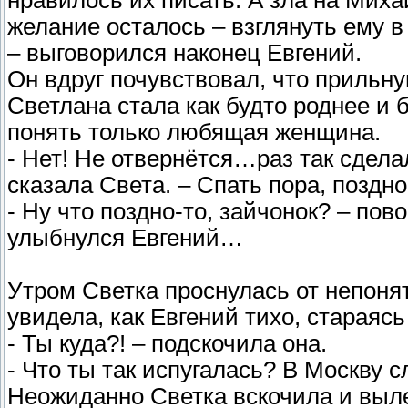
нравилось их писать. А зла на Миха
желание осталось – взглянуть ему в
– выговорился наконец Евгений.
Он вдруг почувствовал, что прильн
Светлана стала как будто роднее и 
понять только любящая женщина.
- Нет! Не отвернётся…раз так сдела
сказала Света. – Спать пора, поздн
- Ну что поздно-то, зайчонок? – пов
улыбнулся Евгений…
Утром Светка проснулась от непоня
увидела, как Евгений тихо, стараясь
- Ты куда?! – подскочила она.
- Что ты так испугалась? В Москву с
Неожиданно Светка вскочила и выле