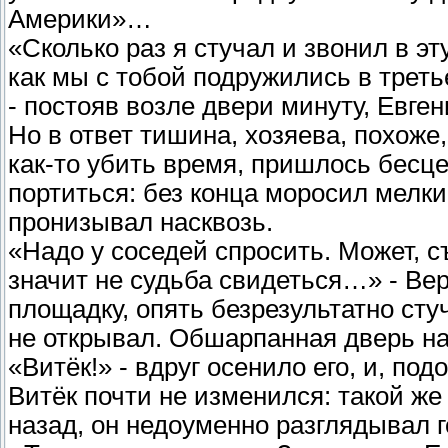
Америки»…
«Сколько раз я стучал и звонил в э
как мы с тобой подружились в треть
- постояв возле двери минуту, Евге
Но в ответ тишина, хозяева, похоже
как-то убить время, пришлось бесце
портиться: без конца моросил мелк
пронизывал насквозь.
«Надо у соседей спросить. Может, с
значит не судьба свидеться…» - Вер
площадку, опять безрезультатно сту
не открывал. Обшарпанная дверь на
«Витёк!» - вдруг осенило его, и, по
Витёк почти не изменился: такой же
назад, он недоуменно разглядывал г