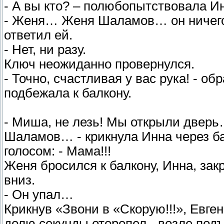
- А вы кто? – полюбопытствовала Ин
- Женя… Женя Шаламов… он ничего 
ответил ей.
- Нет, ни разу.
Ключ неожиданно провернулся.
- Точно, счастливая у вас рука! - о
подбежала к балкону.
- Миша, не лезь! Мы открыли дверь
Шаламов… - крикнула Инна через ба
голосом: - Мама!!!
Женя бросился к балкону, Инна, за
вниз.
- Он упал…
Крикнув «Звони в «Скорую!!!», Евге
долю секунды оторопел - возле подъ