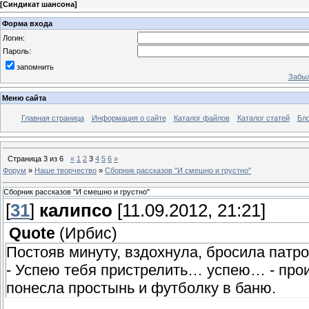
[
Синдикат шансона
]
Форма входа
Логин:
Пароль:
запомнить
Забыл
Меню сайта
Главная страница
Информация о сайте
Каталог файлов
Каталог статей
Бло
Страница
3
из
6
«
1
2
3
4
5
6
»
Форум
»
Наше творчество
»
Сборник рассказов "И смешно и грустно"
Сборник рассказов "И смешно и грустно"
[
31
]
калипсо
[11.09.2012, 21:21]
Quote
(
Ирбис
)
Постояв минуту, вздохнула, бросила патр
- Успею тебя пристрелить… успею… - про
понесла простынь и футболку в баню.