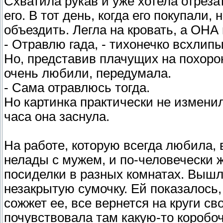
Схватила рукав и уже хотела отреза
его. В тот день, когда его покупали
объездить. Легла на кровать, а ОНА
- Отравлю гада, - тихонечко всхли
Но, представив плачущих на похоро
очень любили, передумала.
- Сама отравлюсь тогда.
Но картинка практически не изменила
часа она заснула.
На работе, которую всегда любила, 
нелады с мужем, и по-человечески ж
посиделки в разных комнатах. Вышла
незакрытую сумочку. Ей показалось
сожжет ее, все вернется на круги сво
почувствовала там какую-то коробочк