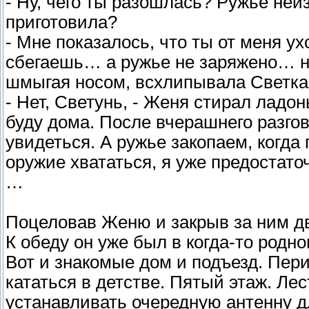
- Ну, чего ты разошлась? Ружье неи
приготовила?
- Мне показалось, что ты от меня ух
сбегаешь… а ружье не заряжено… ну 
шмыгая носом, всхлипывала Светка
- Нет, Светунь, - Женя стирал ладон
буду дома. После вчерашнего разго
увидеться. А ружье закопаем, когда 
оружие хвататься, я уже предостаточ
…
Поцеловав Женю и закрыв за ним д
К обеду он уже был в когда-то родн
Вот и знакомые дом и подъезд. Пер
кататься в детстве. Пятый этаж. Лес
устанавливать очередную антенну 