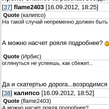
[
37
]
flame2403
[16.09.2012, 18:25]
Quote
(
калипсо
)
На такой случай непременно должен быть "
А можно насчет рояля подробнее?
Quote
(
Ирбис
)
оглянуться не успеешь, как сбежит...
Да и скатертью дорога...возродимся
[
38
]
калипсо
[16.09.2012, 18:52]
Quote
(
flame2403
)
А можно насчет рояля подробнее?