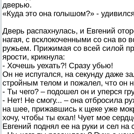
дверью.
«Куда это она голышом?» - удивился
Дверь распахнулась, и Евгений ото
нагая, с всклокоченными со сна во 
ружьем. Прижимая со всей силой пр
ярости, крикнула:
- Хочешь уехать?! Сразу убью!
Он не испугался, на секунду даже 
стройным телом и пожалел, что он н
- Ты чего? – подошел он и уперся г
- Нет! Не смогу... – она отбросила р
на шее, прижавшись к щеке уже мокр
хочу, чтобы ты ехал! Чует мое сердц
Евгений поднял ее на руки и сел на 