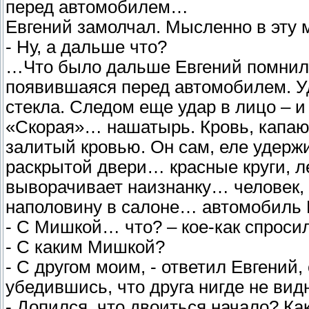
перед автомобилем…
Евгений замолчал. Мысленно в эту 
- Ну, а дальше что?
…Что было дальше Евгений помнил 
появившаяся перед автомобилем. У
стекла. Следом еще удар в лицо – 
«Скорая»… нашатырь. Кровь, капающ
залитый кровью. Он сам, еле удерж
раскрытой двери… красные круги, 
выворачивает наизнанку… человек, 
наполовину в салоне… автомобиль 
- С Мишкой… что? – кое-как спросил
- С каким Мишкой?
- С другом моим, - ответил Евгений,
убедившись, что друга нигде не вид
- Допился, что двоиться начало? К