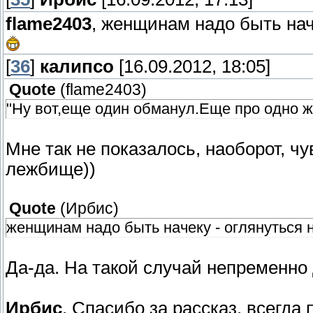
flame2403
, женщинам надо быть наче
[
36
]
калипсо
[16.09.2012, 18:05]
Quote
(
flame2403
)
"Ну вот,еще один обманул.Еще про одно ж
Мне так не показалось, наоборот, чув
лежбище))
Quote
(
Ирбис
)
женщинам надо быть начеку - оглянуться н
Да-да. На такой случай непременно 
Ирбис
, Спасибо за рассказ, всегда