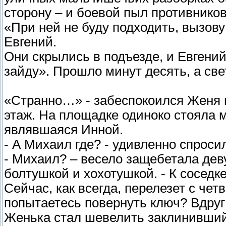
сторону – и боевой пыл противников 
«При ней не буду подходить, вызову
Евгений.
Они скрылись в подъезде, и Евгений
зайду». Прошло минут десять, а свет
«Странно…» - забеспокоился Женя и
этаж. На площадке одиноко стояла 
являвшаяся Инной.
- А Михаил где? - удивленно спроси
- Михаил? – весело защебетала дев
болтушкой и хохотушкой. - К соседк
Сейчас, как всегда, перелезет с чет
попытаетесь повернуть ключ? Вдруг у
Женька стал шевелить заклинивший