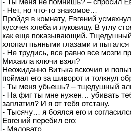
- Ты меня не помнишь? – спросил Ев
- Нет, но что-то знакомое…
Пройдя в комнату, Евгений усмехнулс
кусочек хлеба и луковицу. В углу с
как еще показывающий. Тщедушный В
хлопал пьяными глазами и пытался 
- Не трудись, все равно все мозги пр
Михаила ключи взял?
Неожиданно Витька вскочил и попыт
поймал его за шиворот и толкнул об
- Ты меня убьешь? – тщедушный алко
- На фиг ты мне нужен… убивать те
заплатил? И я от тебя отстану.
- Тысячу… я боялся его и согласил
Евгений перебил его:
- Маловато…