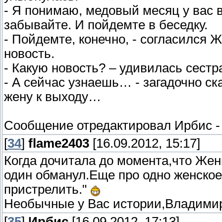
- Я понимаю, медовый месяц у вас в
забывайте. И пойдемте в беседку.
- Пойдемте, конечно, - согласился 
новость.
- Какую новость? – удивилась сестр
- А сейчас узнаешь… - загадочно ск
жену к выходу…
Сообщение отредактировал
Ирбис
[
34
]
flame2403
[16.09.2012, 15:17]
Когда дочитала до момента,что Жен
один обманул.Еще про одно женское
пристрелить."
Необычные у Вас истории,Владимир
[
35
]
Ирбис
[16.09.2012, 17:13]