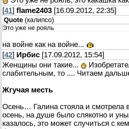
Это уже не рояль, это какашка как
[
41
]
flame2403
[16.09.2012, 22:35]
Quote
(
калипсо
)
Это уже не рояль
на войне как на войне...
[
42
]
Ирбис
[17.09.2012, 15:54]
Женщины они такие...
Изобретател
слабительным, то .... Читаем дальше
Жгучая месть
Осень… Галина стояла и смотрела в 
осень, на душе было слякотно и уны
казалось, это может случиться с кем