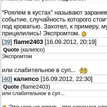
"Роялем в кустах" называют заране
событие, случайность которого сто
под кроватью. Захотел, к примеру, 
прицелились! Экспромтом.
[
39
]
flame2403
[16.09.2012, 20:19]
Quote
(
калипсо
)
Экспромтом
или слабительное в суп...
[
40
]
калипсо
[16.09.2012, 22:30]
Quote
(
flame2403
)
или слабительное в суп...