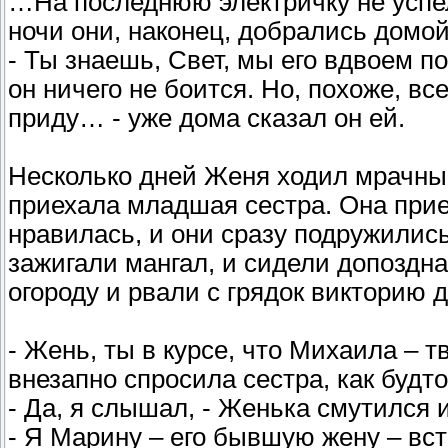
…На последнюю электричку не успел
ночи они, наконец, добрались домой
- Ты знаешь, Свет, мы его вдвоем по
он ничего не боится. Но, похоже, все
приду… - уже дома сказал он ей.
Несколько дней Женя ходил мрачный
приехала младшая сестра. Она прие
нравилась, и они сразу подружились
зажигали мангал, и сидели допоздн
огороду и рвали с грядок викторию 
- Жень, ты в курсе, что Михаила – 
внезапно спросила сестра, как будт
- Да, я слышал, - Женька смутился и
- Я Марину – его бывшую жену – вст