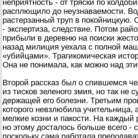
неприятность - от тряски по колдоб
расплющило до неузнаваемости. Вод
растерзанный труп в покойницкую. С
- экспертиза, следствие. Потом ра
прибыли в деревню на поиски жесто
назад милиция уехала с полной ма
«убийцами». Трагикомическая истор
Она не понимала, как можно над эт
Второй рассказ был о спившемся че
из тисков зеленого змия, но так не
держащей его болезни. Третьим про
которого невзлюбила учительница, а
мелкие козни и пакости. На каждый 
но этому досталось больше всего - 
поскольку сама работала преподава