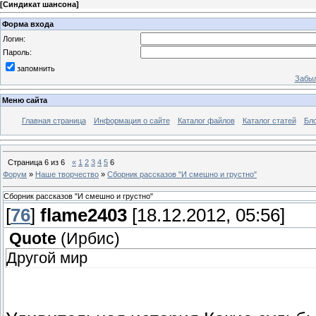
[
Синдикат шансона
]
Форма входа
Логин:
Пароль:
запомнить
Забыл
Меню сайта
Главная страница
Информация о сайте
Каталог файлов
Каталог статей
Бло
Страница
6
из
6
«
1
2
3
4
5
6
Форум
»
Наше творчество
»
Сборник рассказов "И смешно и грустно"
Сборник рассказов "И смешно и грустно"
[
76
]
flame2403
[18.12.2012, 05:56]
Quote
(
Ирбис
)
Другой мир