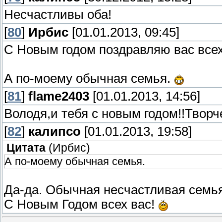
Несчастливы оба!
[
80
]
Ирбис
[01.01.2013, 09:45]
С Новым годом поздравляю вас всех
А по-моему обычная семья.
[
81
]
flame2403
[01.01.2013, 14:56]
Володя,и тебя с новым годом!!Творч
[
82
]
калипсо
[01.01.2013, 19:58]
Цитата
(
Ирбис
)
А по-моему обычная семья.
Да-да. Обычная несчастливая семья.
С Новым Годом всех вас!