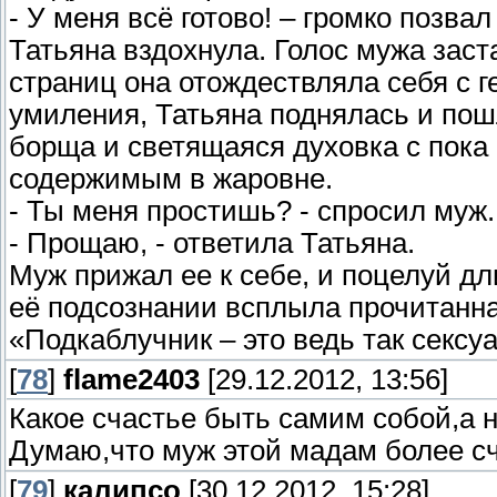
- У меня всё готово! – громко позвал
Татьяна вздохнула. Голос мужа заст
страниц она отождествляла себя с г
умиления, Татьяна поднялась и пошл
борща и светящаяся духовка с пока
содержимым в жаровне.
- Ты меня простишь? - спросил муж.
- Прощаю, - ответила Татьяна.
Муж прижал ее к себе, и поцелуй дли
её подсознании всплыла прочитанна
«Подкаблучник – это ведь так секс
[
78
]
flame2403
[29.12.2012, 13:56]
Какое счастье быть самим собой,а н
Думаю,что муж этой мадам более сч
[
79
]
калипсо
[30.12.2012, 15:28]