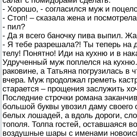
салат с помидорами сделать.
- Хорошо, - согласился муж и поцело
- Стоп! – сказала жена и посмотрел
- пил?
- Да я всего баночку пива выпил. Жа
- Я тебе разрешала?! Ты теперь на 
телу! Понятно! Иди на кухню и в на
Удрученный муж поплелся на кухн
раковине, а Татьяна погрузилась в 
вчера. Муж продолжал греметь каст
старается – прощения заслужить хо
Последние строчки романа заканчив
большой буквы увозил даму своего 
белых лошадей, а вдоль дороги, сло
тополя. Толпа гостей, оставшаяся в
воздушные шары с именами новоисп