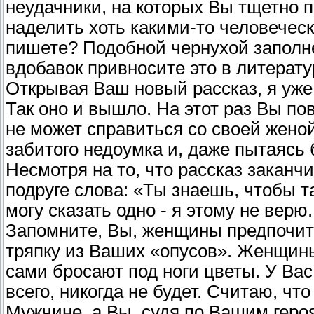
неудачники, на которых Вы тщетно 
наделить хоть какими-то человечес
пишете? Подобной чернухой заполн
вдобавок привносите это в литерату
Открывая Ваш новый рассказ, я уже 
Так оно и вышло. На этот раз Вы по
не может справиться со своей жено
забитого недоумка и, даже пытаясь 
Несмотря на то, что рассказ заканч
подруге слова: «Ты знаешь, чтобы т
могу сказать одно - я этому не верю
Запомните, Вы, женщины предпочит
тряпку из Ваших «опусов». Женщин
сами бросают под ноги цветы. У Вас,
всего, никогда не будет. Считаю, ч
Мужчине, а Вы, судя по Вашим героя