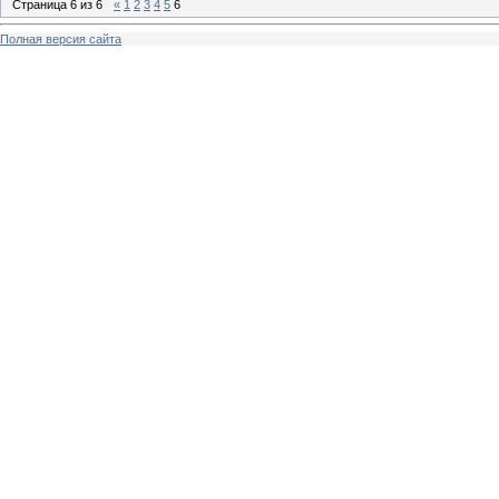
Страница
6
из
6
«
1
2
3
4
5
6
Полная версия сайта