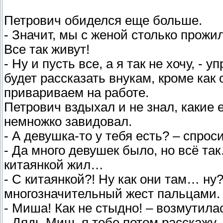
Петрович обиделся еще больше.
- Значит, мы с женой столько прожи
Все так живут!
- Ну и пусть все, а я так не хочу, -
будет рассказать внукам, кроме как 
привариваем на работе.
Петрович вздыхал и не знал, какие 
немножко завидовал.
- А девушка-то у тебя есть? – спрос
- Да много девушек было, но всё та
китаянкой жил…
- С китаянкой?! Ну как они там… ну
многозначительный жест пальцами.
- Миша! Как не стыдно! – возмутила
- Дядь Миш, я тебе потом расскажу…