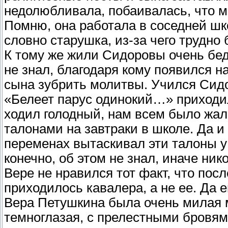
недолюбливала, побаивалась, что м
Помню, она работала в соседней шко
словно старушка, из-за чего трудно 
К тому же жили Сидоровы очень бедн
не знал, благодаря кому появился н
сына зубрить молитвы. Учился Сидор
«Белеет парус одинокий…» приходи
ходил голодный, нам всем было жал
талонами на завтраки в школе. Да и
переменах вытаскивал эти талоны у 
конечно, об этом не знал, иначе нико
Вере не нравился тот факт, что пос
приходилось кавалера, а не ее. Да 
Вера Петушкина была очень милая 
темноглазая, с прелестными бровям