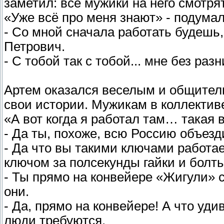
заметил: все мужики на него смотр
«Уже всё про меня знают» - подумал
- Со мной сначала работать будешь, 
Петрович.
- С тобой так с тобой... мне без раз
Артем оказался веселым и общител
свои истории. Мужикам в коллективе
«А вот когда я работал там… такая
- Да ты, похоже, всю Россию объезди
- Да что вы такими ключами работа
ключом за полсекунды гайки и болт
- Ты прямо на конвейере «Жигули» 
они.
- Да, прямо на конвейере! А что уди
люди требуются.