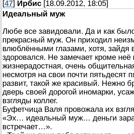
[
47
]
Ирбис
[18.09.2012, 18:05]
Идеальный муж
Любе все завидовали. Да и как было
прекрасный муж. Он приходил неизм
влюблёнными глазами, хотя, зайдя в
здоровался. Не замечает кроме неё 
жизнерадостная, очень общительная 
несмотря на свои почти пятьдесят п
развит, такой же красивый. Нежно бр
дверь своей дорогой иномарки, уса
взгляды коллег.
Буфетчица Валя провожала их взгля
«Эх… идеальный муж… деньги зараб
встречает…».