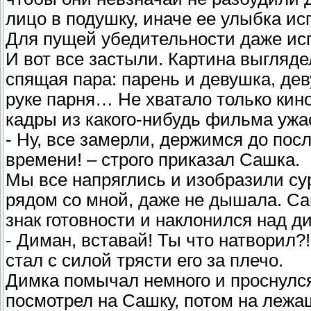
лицо в подушку, иначе ее улыбка ис
Для пущей убедительности даже ис
И вот все застыли. Картина выгляд
спящая пара: парень и девушка, дев
руке парня… Не хватало только ки
кадры из какого-нибудь фильма ужас
- Ну, все замерли, держимся до пос
времени! – строго приказал Сашка.
Мы все напряглись и изобразили с
рядом со мной, даже не дышала. Са
знак готовности и наклонился над д
- Диман, вставай! Ты что натворил?
стал с силой трясти его за плечо.
Димка помычал немного и проснулс
посмотрел на Сашку, потом на лежа