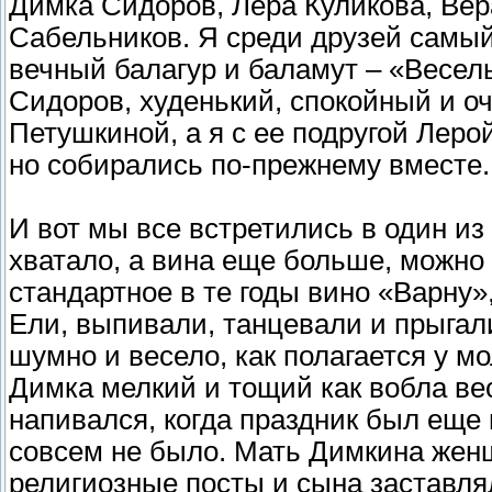
Димка Сидоров, Лера Куликова, Вер
Сабельников. Я среди друзей самы
вечный балагур и баламут – «Весель
Сидоров, худенький, спокойный и о
Петушкиной, а я с ее подругой Леро
но собирались по-прежнему вместе.
И вот мы все встретились в один из
хватало, а вина еще больше, можно 
стандартное в те годы вино «Варну»
Ели, выпивали, танцевали и прыгал
шумно и весело, как полагается у м
Димка мелкий и тощий как вобла ве
напивался, когда праздник был еще 
совсем не было. Мать Димкина жен
религиозные посты и сына заставлял