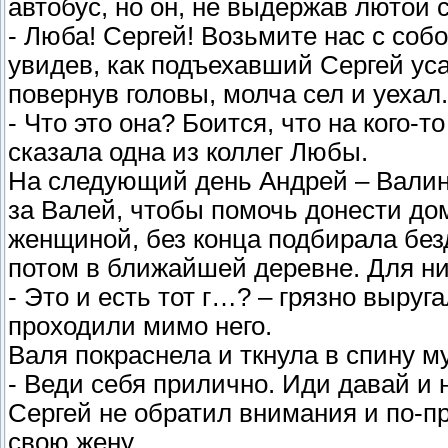
автобус, но он, не выдержав лютой 
- Люба! Сергей! Возьмите нас с собо
увидев, как подъехавший Сергей ус
повернув головы, молча сел и уехал.
- Что это она? Боится, что на кого-т
сказала одна из коллег Любы.
На следующий день Андрей – Валин 
за Валей, чтобы помочь донести до
женщиной, без конца подбирала без
потом в ближайшей деревне. Для них
- Это и есть тот г…? – грязно выруг
проходили мимо него.
Валя покраснела и ткнула в спину м
- Веди себя прилично. Иди давай и 
Сергей не обратил внимания и по-
свою жену.