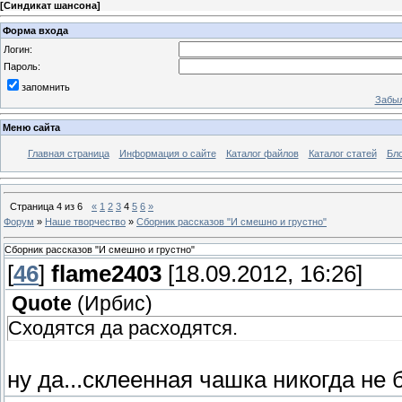
[
Синдикат шансона
]
Форма входа
Логин:
Пароль:
запомнить
Забыл
Меню сайта
Главная страница
Информация о сайте
Каталог файлов
Каталог статей
Бло
Страница
4
из
6
«
1
2
3
4
5
6
»
Форум
»
Наше творчество
»
Сборник рассказов "И смешно и грустно"
Сборник рассказов "И смешно и грустно"
[
46
]
flame2403
[18.09.2012, 16:26]
Quote
(
Ирбис
)
Сходятся да расходятся.
ну да...склеенная чашка никогда не 