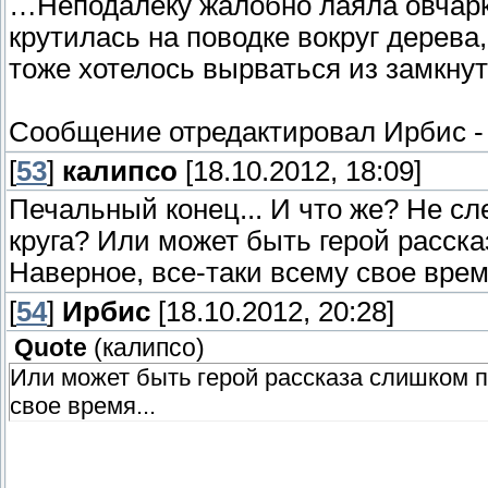
…Неподалеку жалобно лаяла овчарка
крутилась на поводке вокруг дерева
тоже хотелось вырваться из замкнут
Сообщение отредактировал
Ирбис
[
53
]
калипсо
[18.10.2012, 18:09]
Печальный конец... И что же? Не сл
круга? Или может быть герой расск
Наверное, все-таки всему свое время
[
54
]
Ирбис
[18.10.2012, 20:28]
Quote
(
калипсо
)
Или может быть герой рассказа слишком п
свое время...