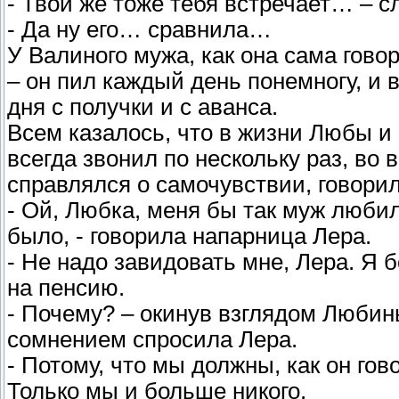
- Твой же тоже тебя встречает… – с
- Да ну его… сравнила…
У Валиного мужа, как она сама гово
– он пил каждый день понемногу, и 
дня с получки и с аванса.
Всем казалось, что в жизни Любы и
всегда звонил по нескольку раз, во 
справлялся о самочувствии, говори
- Ой, Любка, меня бы так муж любил
было, - говорила напарница Лера.
- Не надо завидовать мне, Лера. Я 
на пенсию.
- Почему? – окинув взглядом Любин
сомнением спросила Лера.
- Потому, что мы должны, как он гов
Только мы и больше никого.