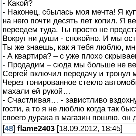
- Какой?
- Наконец, сбылась моя мечта! Я к
на него почти десять лет копил. Я в
переедем туда. Ты просто не предст
Вокруг ни души - спокойно. И мы о
Ты же знаешь, как я тебя люблю, мн
- А квартира? – с уже плохо скрыв
- Продадим – сюда мы больше не в
Сергей включил передачу и тронул 
Через тонированное стекло автомоб
махали ей рукой…
- Счастливая… - завистливо вздохну
гости, а то я не люблю когда так бы
своего дурака в магазин пошлю, он 
[
48
]
flame2403
[18.09.2012, 18:45]