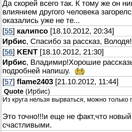
Да скорей всего так. К тому же он н
влиянием другого человека загорелс
оказались уже не те...
[
55
]
калипсо
[18.10.2012, 20:34]
Ирбис
, Спасибо за рассказ, Володя
[
56
]
KENT
[18.10.2012, 21:30]
Ирбис
, Владимир!Хорошие рассказы
подробней напишу.
[
57
]
flame2403
[21.10.2012, 11:44]
Quote
(
Ирбис
)
Из круга нельзя вырваться, можно только 
Это точно!!!и еще не факт,что новы
счастливыми.