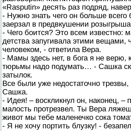
«Rasputin» десять раз подряд, наве
- Нужно знать чего он больше всего 
заерзал в предвкушении розыгрыша
- Чего боится? Это всем известно: м
детства запугивала этими вещами, 
человеком, - ответила Вера.
- Мамы здесь нет, в бога я не верю, 
тюрьмы надо подумать… - Сашка скл
затылок.
Все были уже недостаточно трезвы,
Сашка.
- Идея! – воскликнул он, наконец, –
малость протрезвел. Ты Вера ляжеш
живот мы тебе маленечко сока том
- Я не хочу портить блузку! - безап