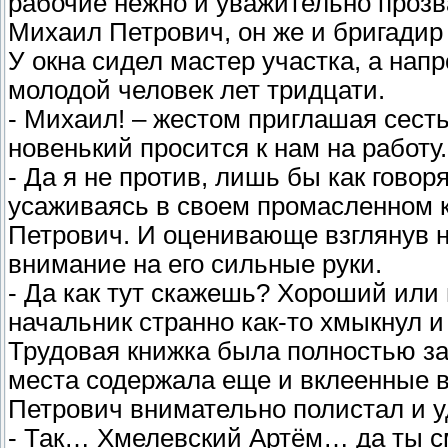
рабочие нежно и уважительно прозв
Михаил Петрович, он же и бригадир
У окна сидел мастер участка, а нап
молодой человек лет тридцати.
- Михаил! – жестом приглашая сесть
новенький просится к нам на работу.
- Да я не против, лишь бы как говор
усаживаясь в своем промасленном к
Петрович. И оценивающе взглянув н
внимание на его сильные руки.
- Да как тут скажешь? Хороший или н
начальник странно как-то хмыкнул и
Трудовая книжка была полностью за
места содержала еще и вклеенные 
Петрович внимательно полистал и у
- Так… Хмелевский Артём… да ты см