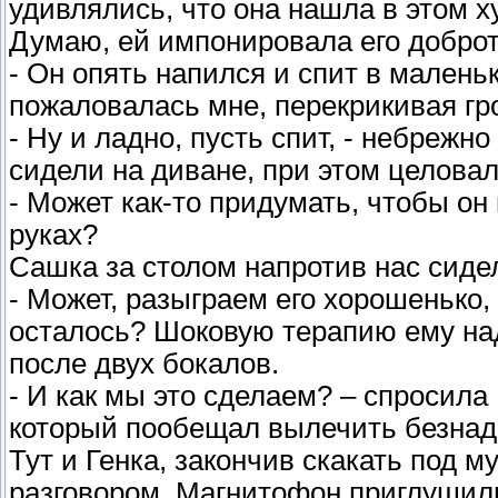
удивлялись, что она нашла в этом 
Думаю, ей импонировала его доброт
- Он опять напился и спит в маленьк
пожаловалась мне, перекрикивая гр
- Ну и ладно, пусть спит, - небрежн
сидели на диване, при этом целовал
- Может как-то придумать, чтобы он
руках?
Сашка за столом напротив нас сидел
- Может, разыграем его хорошенько, 
осталось? Шоковую терапию ему над
после двух бокалов.
- И как мы это сделаем? – спросила 
который пообещал вылечить безнад
Тут и Генка, закончив скакать под 
разговором. Магнитофон приглушил