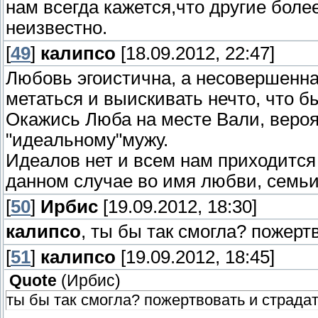
нам всегда кажется,что другие боле
неизвестно.
[
49
]
калипсо
[18.09.2012, 22:47]
Любовь эгоистична, а несовершенна
метаться и выискивать нечто, что б
Окажись Люба на месте Вали, вероя
"идеальному"мужу.
Идеалов нет и всем нам приходится 
данном случае во имя любви, семьи.
[
50
]
Ирбис
[19.09.2012, 18:30]
калипсо
, ты бы так смогла? пожерт
[
51
]
калипсо
[19.09.2012, 18:45]
Quote
(
Ирбис
)
ты бы так смогла? пожертвовать и страда