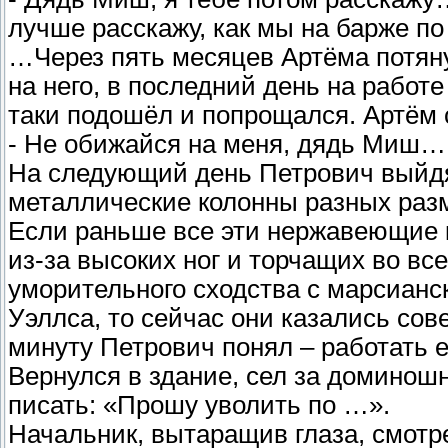
лучше расскажу, как мы на барже п
…Через пять месяцев Артёма потян
на него, в последний день на работе
таки подошёл и попрощался. Артём 
- Не обижайся на меня, дядь Миш…
На следующий день Петрович выйдя 
металлические колонны разных раз
Если раньше все эти нержавеющие к
из-за высоких ног и торчащих во вс
уморительного сходства с марсианс
Уэллса, то сейчас они казались со
минуту Петрович понял – работать е
Вернулся в здание, сел за доминошн
писать: «Прошу уволить по …».
Начальник, вытаращив глаза, смотрел